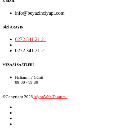
E-MAIL
info@beyazinciyapi.com
BİZİ ARAYIN
0272 341 21 21
0272 341 21 21
MESAAİ SAATLERİ
Haftanın 7 Günü
08:00 - 19:30
©Copyright
2026
AfyonWeb Tasarım .