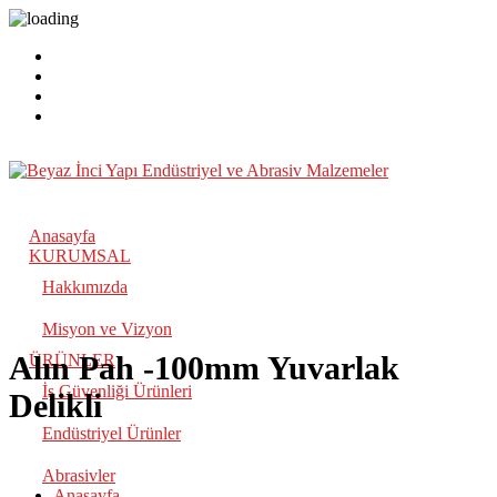
Anasayfa
KURUMSAL
Hakkımızda
Misyon ve Vizyon
Alın Pah -100mm Yuvarlak
ÜRÜNLER
İş Güvenliği Ürünleri
Delikli
Endüstriyel Ürünler
Abrasivler
Anasayfa